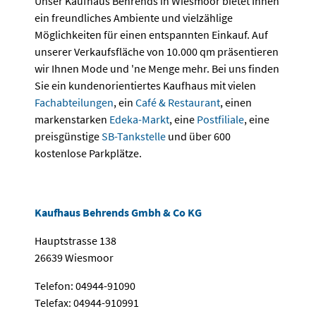
Unser Kaufhaus Behrends in Wiesmoor bietet Ihnen
ein freundliches Ambiente und vielzählige
Möglichkeiten für einen entspannten Einkauf. Auf
unserer Verkaufsfläche von 10.000 qm präsentieren
wir Ihnen Mode und 'ne Menge mehr. Bei uns finden
Sie ein kundenorientiertes Kaufhaus mit vielen
Fachabteilungen
, ein
Café & Restaurant
, einen
markenstarken
Edeka-Markt
, eine
Postfiliale
, eine
preisgünstige
SB-Tankstelle
und über 600
kostenlose Parkplätze.
Kaufhaus Behrends Gmbh & Co KG
Hauptstrasse 138
26639 Wiesmoor
Telefon: 04944-91090
Telefax: 04944-910991