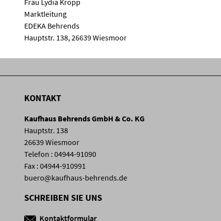
Frau Lydia Kropp
Marktleitung
EDEKA Behrends
Hauptstr. 138, 26639 Wiesmoor
KONTAKT
Kaufhaus Behrends GmbH & Co. KG
Hauptstr. 138
26639 Wiesmoor
Telefon : 04944-91090
Fax : 04944-910991
buero@kaufhaus-behrends.de
SCHREIBEN SIE UNS
Kontaktformular